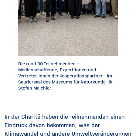
Die rund 30 Teilnehmenden -
Prof. Dr
Medienschaffende, Expert:innen und
GEOMAR 
Vertreter:innen der Kooperationspartner - im
Ozeanfor
Sauriersaal des Museums für Naturkunde
©
KLIMA, E
Stefan Melchior
Bild)
©
In der Charité haben die Teilnehmenden einen
Eindruck davon bekommen, was der
Klimawandel und andere Umweltveränderungen