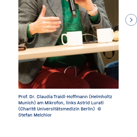
Prof. Dr. Claudia Traidl-Hoffmann (Helmholtz
Sophie G
Munich) am Mikrofon, links Astrid Lurati
Berlin |
(Charité Universitätsmedizin Berlin)
©
(CPHP)
Stefan Melchior