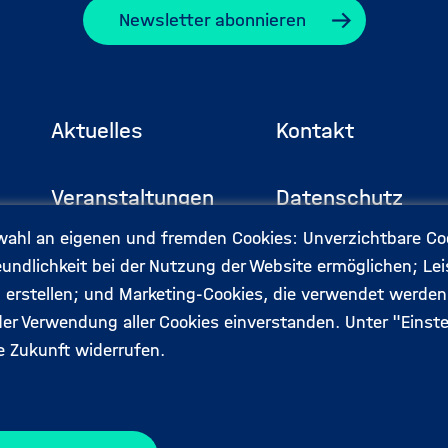
Newsletter abonnieren
Aktuelles
Kontakt
Footermenü
Veranstaltungen
Datenschutz
(Hauptseite)
ahl an eigenen und fremden Cookies: Unverzichtbare Cook
Expert:innen
Impressum
reundlichkeit bei der Nutzung der Website ermöglichen; L
u erstellen; und Marketing-Cookies, die verwendet werde
der Verwendung aller Cookies einverstanden. Unter "Einste
e Zukunft widerrufen.