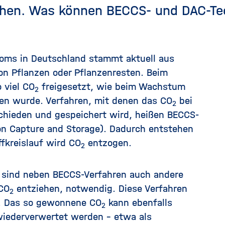
iehen. Was können BECCS- und DAC-Te
roms in Deutschland stammt aktuell aus
on Pflanzen oder Pflanzenresten. Beim
 viel CO
freigesetzt, wie beim Wachstum
2
en wurde. Verfahren, mit denen das CO
bei
2
chieden und gespeichert wird, heißen BECCS-
on Capture and Storage). Dadurch entstehen
fkreislauf wird CO
entzogen.
2
 sind neben BECCS-Verfahren auch andere
 CO
entziehen, notwendig. Diese Verfahren
2
e). Das so gewonnene CO
kann ebenfalls
2
iederverwertet werden – etwa als