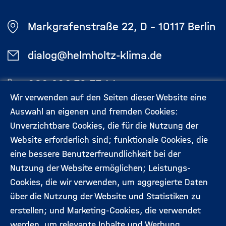
Markgrafenstraße 22, D - 10117 Berlin
dialog@helmholtz-klima.de
030 206 79 57 44
Wir verwenden auf den Seiten dieser Website eine
Auswahl an eigenen und fremden Cookies:
Aktuelles
Kontakt
Unverzichtbare Cookies, die für die Nutzung der
Footermenü
Website erforderlich sind; funktionale Cookies, die
(Hauptseite)
eine bessere Benutzerfreundlichkeit bei der
Veranstaltungen
Datenschutz
Nutzung der Website ermöglichen; Leistungs-
Cookies, die wir verwenden, um aggregierte Daten
Expert:innen
Impressum
über die Nutzung der Website und Statistiken zu
erstellen; und Marketing-Cookies, die verwendet
werden, um relevante Inhalte und Werbung