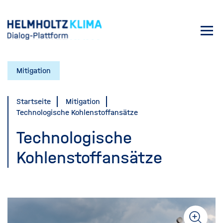
Direkt
zum
Toggl
Inhalt
navig
Mitigation
Startseite
Mitigation
Technologische Kohlenstoffansätze
Technologische
Kohlenstoffansätze