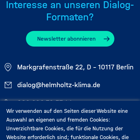
Interesse an unseren Dialog-
Formaten?
Newsletter abonnieren
Markgrafenstraße 22, D - 10117 Berlin
dialog@helmholtz-klima.de
030 206 79 57 44
Wir verwenden auf den Seiten dieser Website eine
Auswahl an eigenen und fremden Cookies:
Aktuelles
Kontakt
Unverzichtbare Cookies, die für die Nutzung der
Footermenü
Website erforderlich sind; funktionale Cookies, die