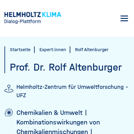
Direkt
zum
Toggl
Inhalt
navig
Startseite
Expert:innen
Rolf Altenburger
Prof. Dr.
Rolf Altenburger
Helmholtz-Zentrum für Umweltforschung -
UFZ
Chemikalien & Umwelt
Kombinationswirkungen von
Chemikalienmischungen