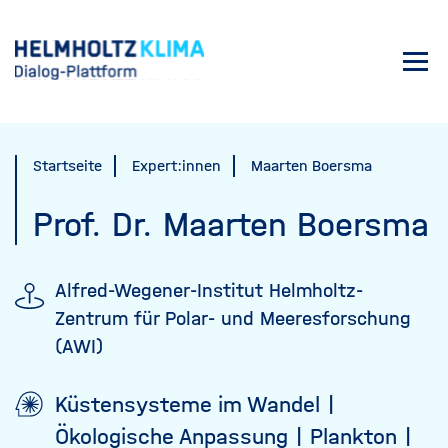
Direkt
zum
Toggl
Inhalt
navig
Startseite
Expert:innen
Maarten Boersma
Prof. Dr.
Maarten Boersma
Alfred-Wegener-Institut Helmholtz-
Zentrum für Polar- und Meeresforschung
(AWI)
Küstensysteme im Wandel
Ökologische Anpassung
Plankton